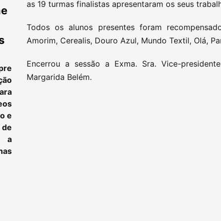
as 19 turmas finalistas apresentaram os seus trabal
ne
Todos os alunos presentes foram recompensado
s
Amorim, Cerealis, Douro Azul, Mundo Textil, Olá, Pa
Encerrou a sessão a Exma. Sra. Vice-presidente
pre
Margarida Belém.
ção
ara
eos
to e
 de
e a
as