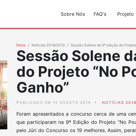
Sobre Nós
FAQ's
Projeto
Ínicio
Notícias 2018/2019
Sessão Solene da 9ª edição do Projet
Sessão Solene d
do Projeto “No P
Ganho”
PUBLICADO EM 15 AGOSTO 2019
NOTÍCIAS 201
Foram apresentados a concurso cerca de uma cent
que participaram na 9ª Edição do Projeto “No Po
pelo Júri do Concurso os 19 melhores. Assim, pera