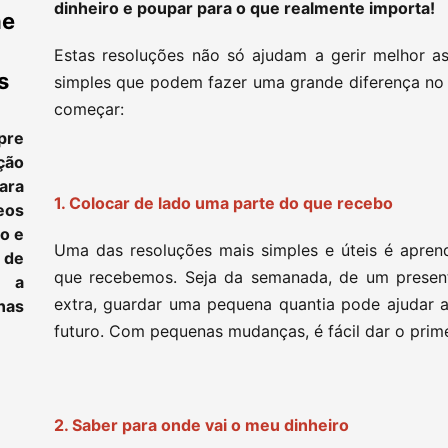
dinheiro e poupar para o que realmente importa!
ne
Estas resoluções não só ajudam a gerir melhor a
s
simples que podem fazer uma grande diferença no d
começar:
pre
ção
ara
1. Colocar de lado uma parte do que recebo
eos
to e
Uma das resoluções mais simples e úteis é apren
 de
que recebemos. Seja da semanada, de um present
e a
extra, guardar uma pequena quantia pode ajudar a
as
futuro. Com pequenas mudanças, é fácil dar o prim
2. Saber para onde vai o meu dinheiro