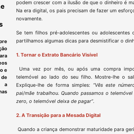
podem crescer com a ilusão de que o dinheiro é mági
ne
Na era digital, os pais precisam de fazer um esforço
novamente.
s
Se tem filhos pré-adolescentes ou adolescentes 
partilhamos algumas dicas para desmistificar o dinhe
pre
ção
1. Tornar o Extrato Bancário Visível
ara
eos
Uma vez por mês, ou após uma compra import
to e
telemóvel ao lado do seu filho. Mostre-lhe o s
 de
e a
Explique-lhe de forma simples:
“Vês este número
as
pai/mãe trabalhou. Quando passamos o telemóvel 
zero, o telemóvel deixa de pagar”
.
2. A Transição para a Mesada Digital
Quando a criança demonstrar maturidade para geri