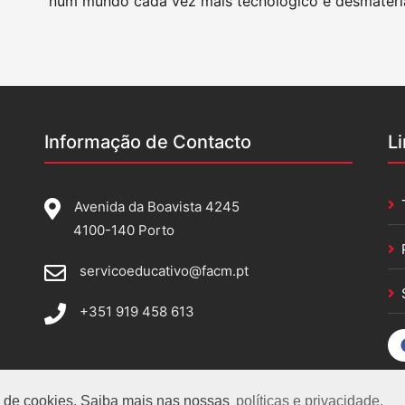
num mundo cada vez mais tecnológico e desmateria
Informação de Contacto
L
Avenida da Boavista 4245
4100-140 Porto
servicoeducativo@facm.pt
+351 919 458 613
so de cookies. Saiba mais nas nossas
políticas e privacidade.