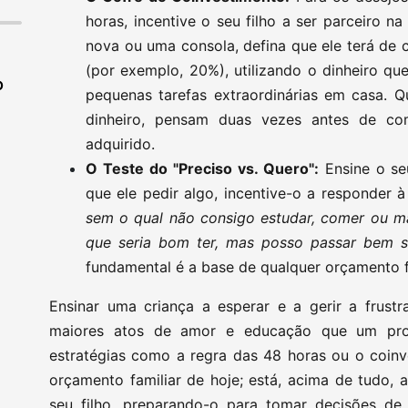
horas, incentive o seu filho a ser parceiro n
nova ou uma consola, defina que ele terá de
(por exemplo, 20%), utilizando o dinheiro qu
O
pequenas tarefas extraordinárias em casa. 
dinheiro, pensam duas vezes antes de co
adquirido.
O Teste do "Preciso vs. Quero":
Ensine o seu
que ele pedir algo, incentive-o a responder 
sem o qual não consigo estudar, comer ou m
que seria bom ter, mas posso passar bem s
fundamental é a base de qualquer orçamento fa
Ensinar uma criança a esperar e a gerir a frus
maiores atos de amor e educação que um prog
estratégias como a regra das 48 horas ou o coinv
orçamento familiar de hoje; está, acima de tudo, a 
seu filho, preparando-o para tomar decisões de 