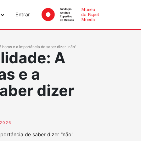
Entrar
8 horas e a importância de saber dizer "não"
lidade: A
as e a
aber dizer
/2026
mportância de saber dizer "não"