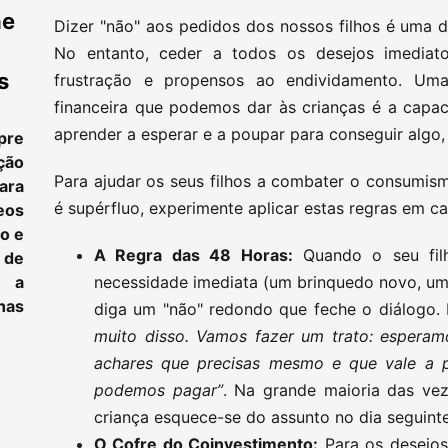
ne
Dizer "não" aos pedidos dos nossos filhos é uma da
No entanto, ceder a todos os desejos imediato
s
frustração e propensos ao endividamento. Uma
financeira que podemos dar às crianças é a capac
aprender a esperar e a poupar para conseguir algo,
pre
ção
Para ajudar os seus filhos a combater o consumism
ara
é supérfluo, experimente aplicar estas regras em ca
eos
to e
A Regra das 48 Horas:
Quando o seu fil
 de
e a
necessidade imediata (um brinquedo novo, um
as
diga um "não" redondo que feche o diálogo. 
muito disso. Vamos fazer um trato: esperam
achares que precisas mesmo e que vale a 
podemos pagar”
. Na grande maioria das vez
criança esquece-se do assunto no dia seguinte
O Cofre do Coinvestimento:
Para os desejos