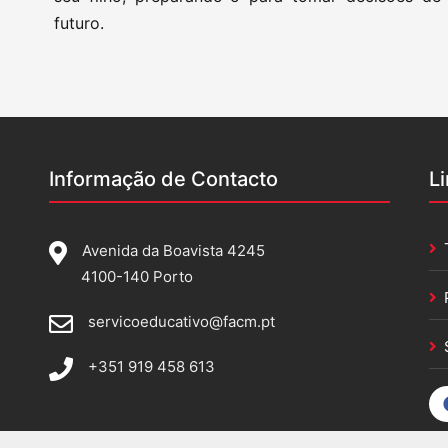
futuro.
Informação de Contacto
L
Avenida da Boavista 4245
4100-140 Porto
servicoeducativo@facm.pt
+351 919 458 613